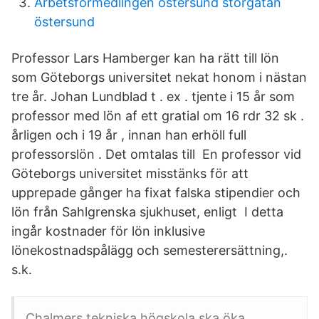
Arbetsförmedlingen östersund storgatan
östersund
Professor Lars Hamberger kan ha rätt till lön
som Göteborgs universitet nekat honom i nästan
tre år. Johan Lundblad t . ex . tjente i 15 år som
professor med lön af ett gratial om 16 rdr 32 sk .
årligen och i 19 år , innan han erhöll full
professorslön . Det omtalas till En professor vid
Göteborgs universitet misstänks för att
upprepade gånger ha fixat falska stipendier och
lön från Sahlgrenska sjukhuset, enligt I detta
ingår kostnader för lön inklusive
lönekostnadspålägg och semesterersättning,.
s.k.
Chalmers tekniska högskola ska öka